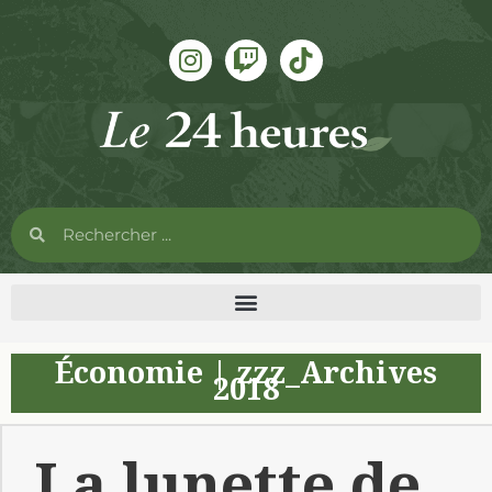
Économie
|
zzz_Archives
2018
La lunette de