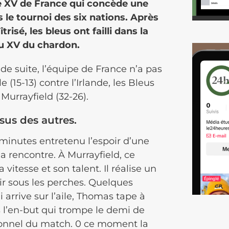
le XV de France qui concède une
le tournoi des six nations.
Après
isé, les bleus ont failli dans la
du XV du chardon.
de suite, l’équipe de France n’a pas
le
(15-13)
contre l’Irlande, les Bleus
à
Murrayfield
(32-26)
.
sus des autres.
 minutes entretenu l’espoir d’une
la rencontre.
À
Murrayfield
, ce
a vitesse et son talent.
Il réalise un
r sous les perches.
Quelques
 arrive sur l’aile, Thomas tape à
s l’en-but qui trompe le demi de
onnel du match.
0 ce moment la