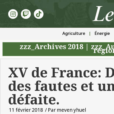
Agriculture
Énergie
zzz_Archives 2018
|
zzz_Au
régio
XV de France: D
des fautes et u
défaite.
11 février 2018
/ Par
meven yhuel