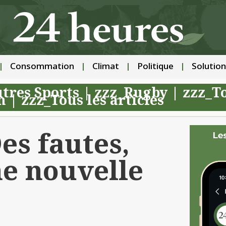
Consommation
Climat
Politique
Solution
tres Sports
|
zzz_Rugby
|
zzz_To
n
|
zzz_Tous les articles
es fautes,
ne nouvelle