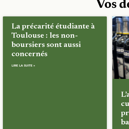
Vos d
La précarité étudiante à
Toulouse : les non-
boursiers sont aussi
concernés
LIRE LA SUITE »
L’
cu
pr
ba