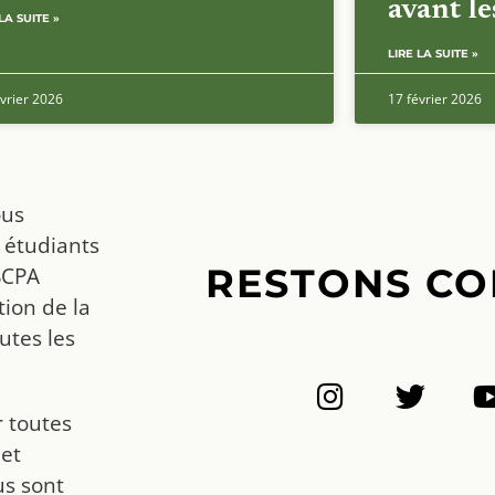
avant l
LA SUITE »
LIRE LA SUITE »
vrier 2026
17 février 2026
ous
 étudiants
RESTONS CO
SCPA
ion de la
utes les
r toutes
 et
us sont