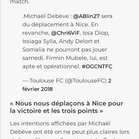
match.
.Michaël Debève :
sera
@ABlin27
du déplacement à Nice. En
revanche,
, Issa Diop,
@Chri6ViF
Issiaga Sylla, Andy Delort et
Somalia ne pourront pas jouer
samedi. Firmin Mubele, lui, est
apte et opérationnel.
#OGCNTFC
— Toulouse FC (@ToulouseFC)
2
février 2018
« Nous nous déplaçons à Nice pour
la victoire et les trois points »
Les intentions affichées par Michaël
Debève ont été on ne peut plus claires lors