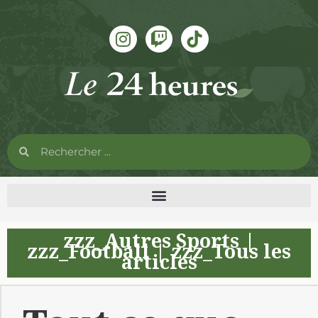
zzz_Autres Sports
|
zzz_Football
|
zzz_Tous les
articles