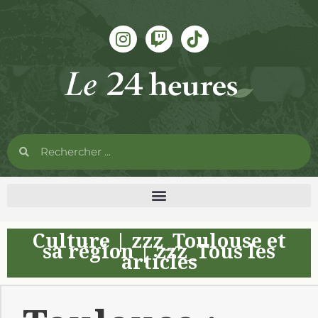
Culture
|
zzz_Toulouse et
sa région
|
zzz_Tous les
articles