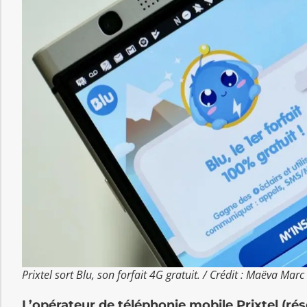
Prixtel sort Blu, son forfait 4G gratuit. / Crédit : Maëva Marc
L’opérateur de téléphonie mobile Prixtel (rése