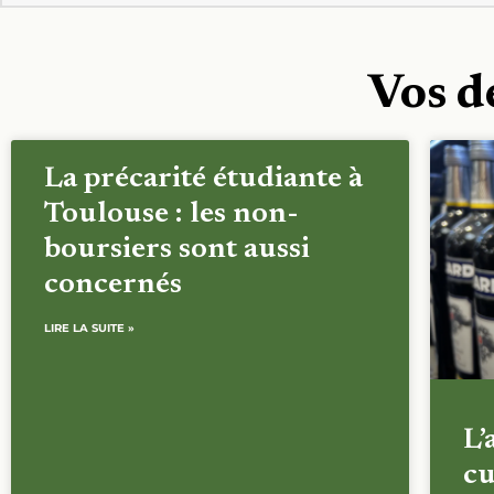
Vos d
La précarité étudiante à
Toulouse : les non-
boursiers sont aussi
concernés
LIRE LA SUITE »
L’
cu