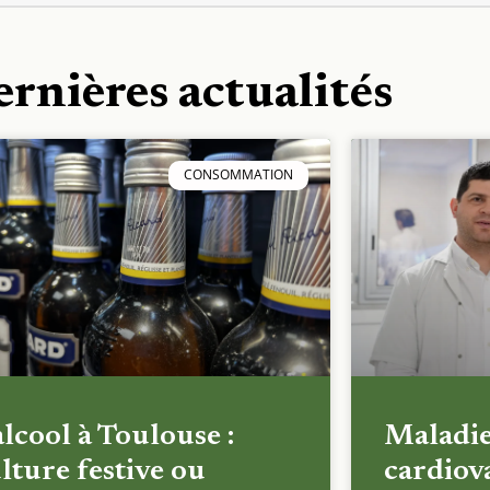
ernières actualités
CONSOMMATION
alcool à Toulouse :
Maladi
lture festive ou
cardiova