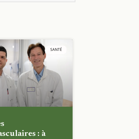
SANTÉ
es
sculaires : à