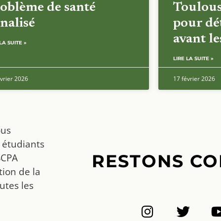
oblème de santé
Toulous
nalisé
pour dét
avant l
LA SUITE »
LIRE LA SUITE »
vrier 2026
17 février 2026
ous
 étudiants
RESTONS CO
SCPA
ion de la
utes les