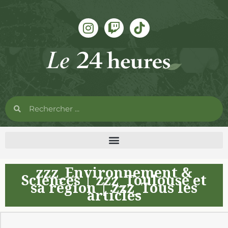
zzz_Environnement &
Sciences
|
zzz_Toulouse et
sa région
|
zzz_Tous les
articles