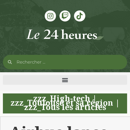
zzz_High-tech
|
zzz_Toulouse et sa région
|
zzz_Tous les articles