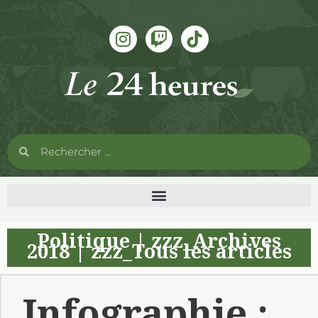
Politique
|
zzz_Archives
2018
|
zzz_Tous les articles
Infographie :