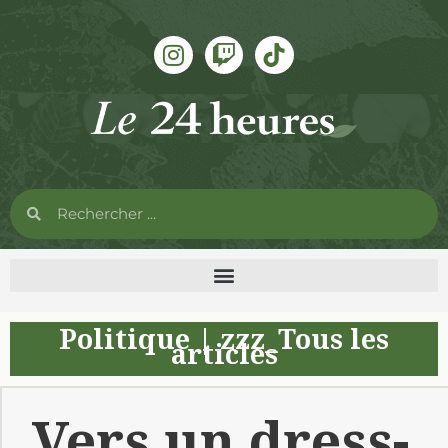
Politique
|
zzz_Tous les
articles
Vers un dress-