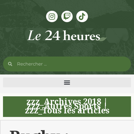
zzz_Archives 2018
|
zzz_Autres Sports
|
zzz_Tous les articles