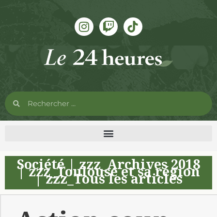
Société
|
zzz_Archives 2018
|
zzz_Toulouse et sa région
|
zzz_Tous les articles