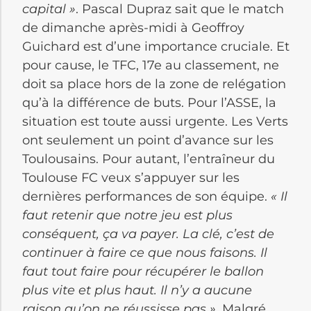
capital »
.
Pascal
Dupraz
sait que le match
de dimanche après-midi à Geoffroy
Guichard est d’une importance cruciale.
Et
pour cause, le
TFC
, 17
e
au classement, ne
doit sa place hors de la zone de relégation
qu’à la différence de buts.
Pour l’
ASSE
, la
situation est toute aussi urgente.
Les Verts
ont seulement un point d’avance sur les
Toulousains.
Pour autant,
l’entraîneur
du
Toulouse FC veux s’appuyer sur les
dernières performances de son équipe.
« Il
faut retenir que notre jeu est plus
conséquent, ça va payer.
La clé, c’est de
continuer à faire ce que nous faisons.
Il
faut tout faire pour récupérer le ballon
plus vite et plus haut.
Il n’y a aucune
raison qu’on ne réussisse pas »
.
Malgré