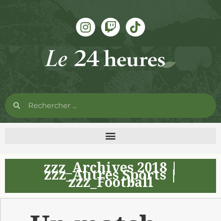
zzz_Archives 2018
|
zzz_Autres Sports
|
zzz_Football