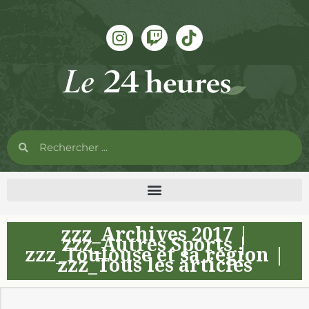
zzz_Archives 2017
|
zzz_Autres Sports
|
zzz_Toulouse et sa région
|
zzz_Tous les articles