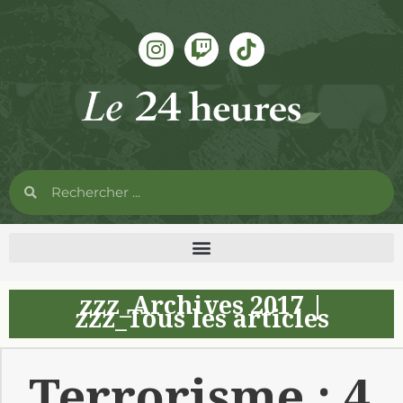
zzz_Archives 2017
|
zzz_Tous les articles
Terrorisme : 4