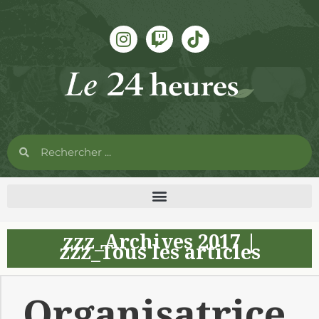
zzz_Archives 2017
|
zzz_Tous les articles
Organisatrice