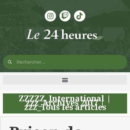
ZZZZZ_International
|
zzz_Archives 2017
|
zzz_Tous les articles