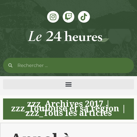
zzz_Archives 2017
|
zzz_Toulouse et sa région
|
zzz_Tous les articles