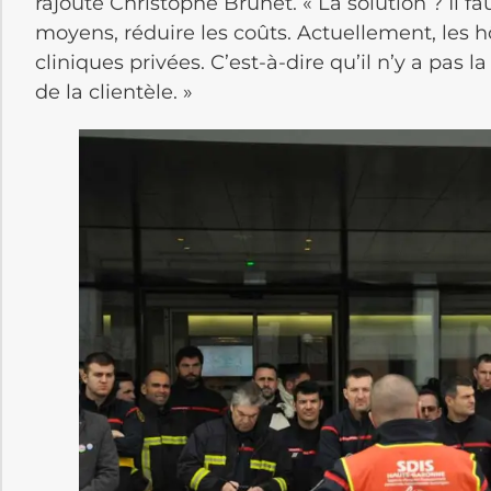
rajoute Christophe Brunet. « La solution ? Il 
moyens, réduire les coûts. Actuellement, les
cliniques privées. C’est-à-dire qu’il n’y a pas la
de la clientèle. »