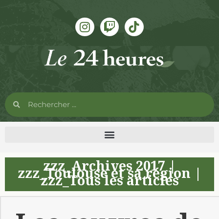
zzz_Archives 2017
|
zzz_Toulouse et sa région
|
zzz_Tous les articles