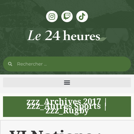
zzz_Archives 2017
|
zzz_Autres Sports
|
zzz_Rugby