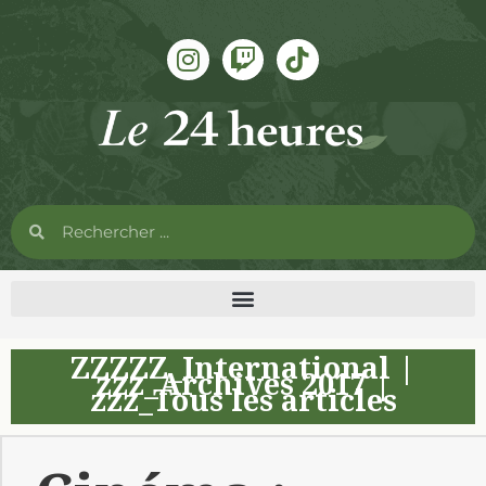
ZZZZZ_International
|
zzz_Archives 2017
|
zzz_Tous les articles