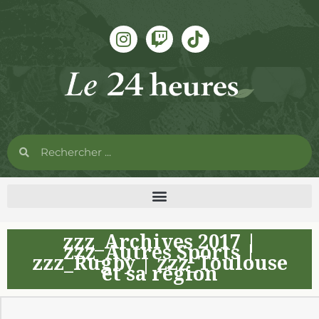
zzz_Archives 2017
|
zzz_Autres Sports
|
zzz_Rugby
|
zzz_Toulouse
et sa région