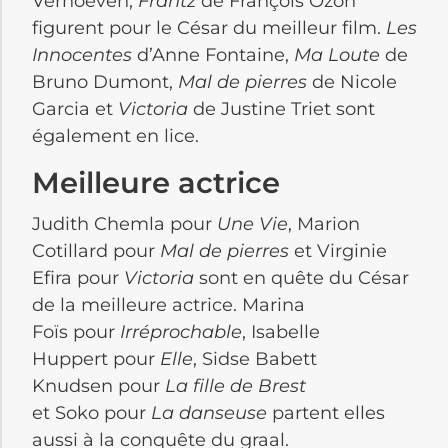
Verhoeven,
Frantz
de François Ozon
figurent pour le César du meilleur film.
Les
Innocentes
d’Anne Fontaine,
Ma Loute
de
Bruno Dumont,
Mal de pierres
de Nicole
Garcia et
Victoria
de Justine Triet sont
également en lice.
Meilleure actrice
Judith Chemla pour
Une Vie
, Marion
Cotillard pour
Mal de pierres
et Virginie
Efira pour
Victoria
sont en quête du César
de la meilleure actrice. Marina
Foïs pour
Irréprochable
, Isabelle
Huppert pour
Elle
, Sidse Babett
Knudsen pour
La fille de Brest
et Soko pour
La danseuse
partent elles
aussi à la conquête du graal.