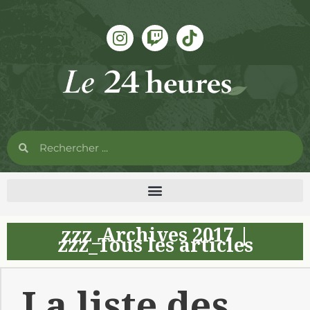
zzz_Archives 2017
|
zzz_Tous les articles
La liste des