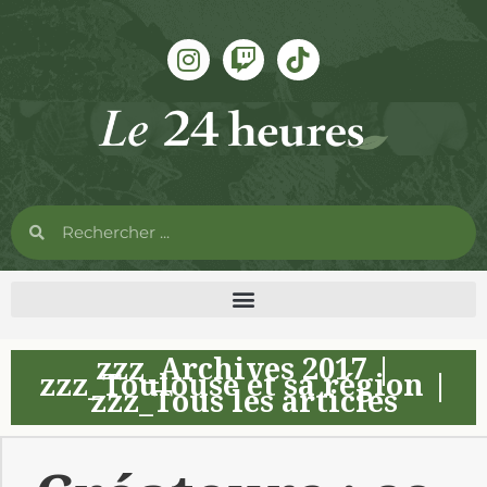
zzz_Archives 2017
|
zzz_Toulouse et sa région
|
zzz_Tous les articles