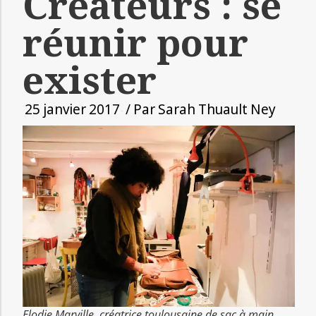
Créateurs : se
réunir pour
exister
25 janvier 2017
/ Par
Sarah Thuault Ney
Elodie Marville, créatrice toulousaine de sac à main.