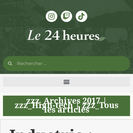
zzz_Archives 2017
|
zzz_High-tech
|
zzz_Tous
les articles