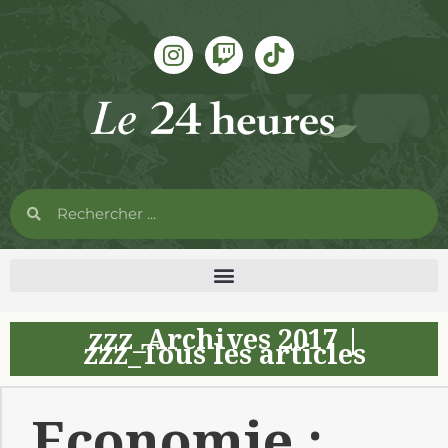
zzz_Archives 2017
|
zzz_Tous les articles
Economie :