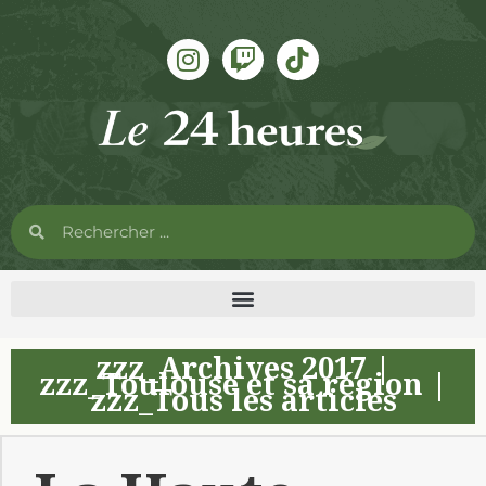
zzz_Archives 2017
|
zzz_Toulouse et sa région
|
zzz_Tous les articles