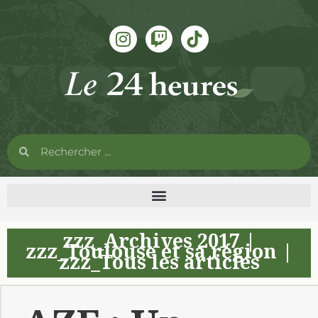
zzz_Archives 2017
|
zzz_Toulouse et sa région
|
zzz_Tous les articles