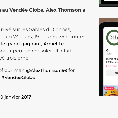
c’h au Vendée Globe, Alex Thomson a
rrivé sur les Sables d’Olonnes,
nde en 74 jours, 19 heures, 35 minutes
e
le grand gagnant, Armel Le
peur peut se consoler : il a fait
vé troisième.
 of our man
for
@AlexThomson99
#VendeeGlobe
0 janvier 2017