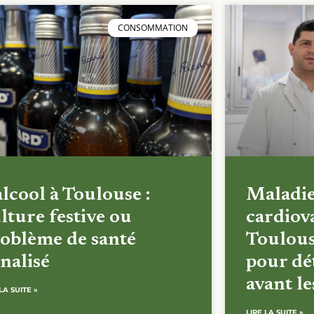
CONSOMMATION
alcool à Toulouse :
Maladi
lture festive ou
cardiova
oblème de santé
Toulous
nalisé
pour dét
avant l
LA SUITE »
LIRE LA SUITE »