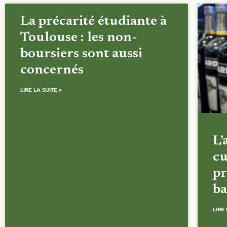
La précarité étudiante à
Toulouse : les non-
boursiers sont aussi
concernés
LIRE LA SUITE »
L’
cu
pr
ba
LIRE 