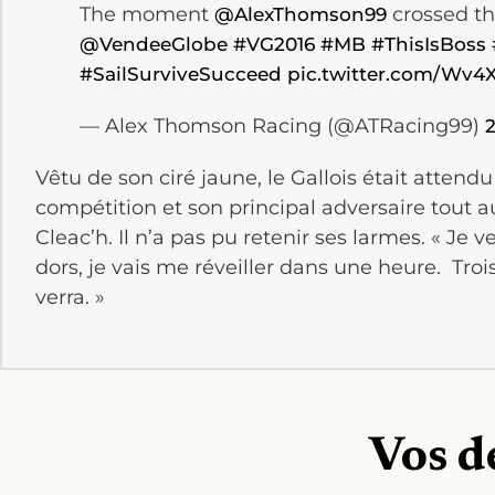
The moment
crossed the
@AlexThomson99
@VendeeGlobe
#VG2016
#MB
#ThisIsBoss
#SailSurviveSucceed
pic.twitter.com/Wv4
— Alex Thomson Racing (@ATRacing99)
2
Vêtu de son ciré jaune, le Gallois était attendu
compétition et son principal adversaire tout a
Cleac’h. Il n’a pas pu retenir ses larmes. « Je v
dors, je vais me réveiller dans une heure. Tro
verra. »
Vos d