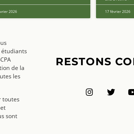
vrier 2026
17 février 2026
ous
 étudiants
RESTONS CO
SCPA
ion de la
utes les
r toutes
 et
us sont