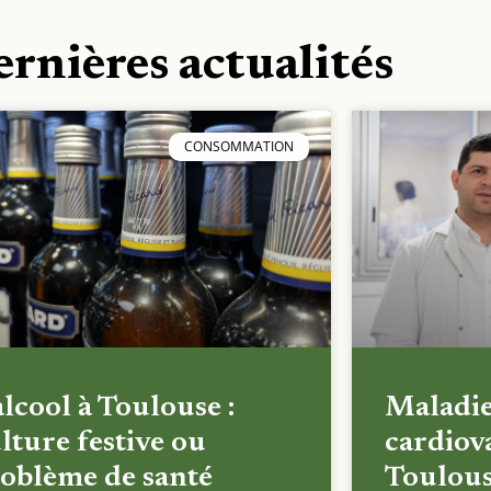
ernières actualités
CONSOMMATION
alcool à Toulouse :
Maladi
lture festive ou
cardiova
oblème de santé
Toulous