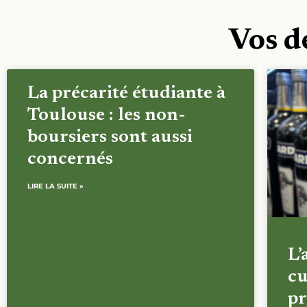
Vos d
La précarité étudiante à
Toulouse : les non-
boursiers sont aussi
concernés
LIRE LA SUITE »
L’
cu
pr