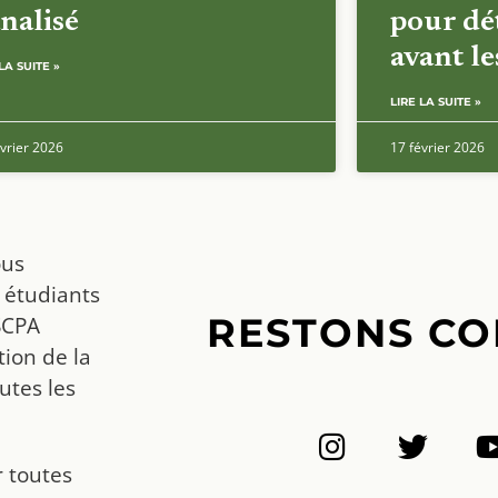
nalisé
pour dét
avant l
LA SUITE »
LIRE LA SUITE »
vrier 2026
17 février 2026
ous
 étudiants
RESTONS CO
SCPA
ion de la
utes les
r toutes