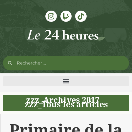
zzz_Archives 2017
|
zzz_Tous les articles
Primaire de la