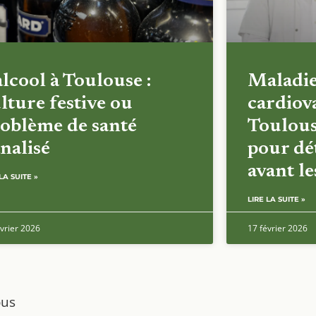
alcool à Toulouse :
Maladi
lture festive ou
cardiova
oblème de santé
Toulous
nalisé
pour dét
avant l
LA SUITE »
LIRE LA SUITE »
vrier 2026
17 février 2026
ous