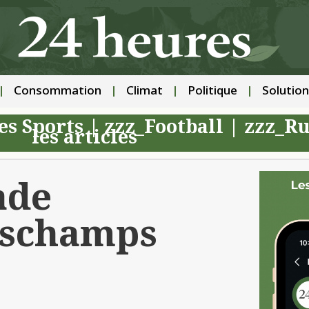
Consommation
Climat
Politique
Solution
es Sports
|
zzz_Football
|
zzz_R
les articles
ade
eschamps