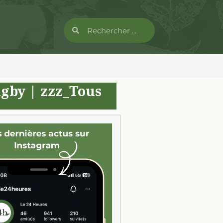
ugby
|
zzz_Tous