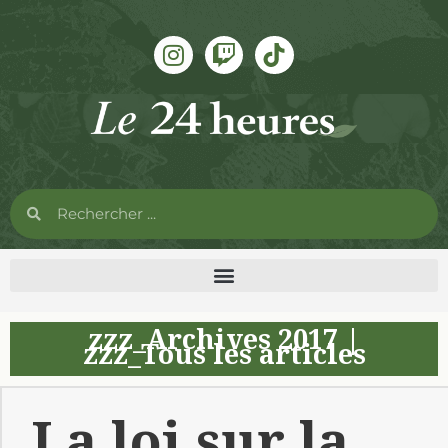
zzz_Archives 2017
|
zzz_Tous les articles
La loi sur la