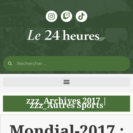
zzz_Archives 2017
|
zzz_Autres Sports
Mondial-2017 :