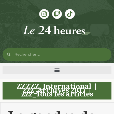
ZZZZZ_International
|
zzz_Archives 2017
|
zzz_Tous les articles