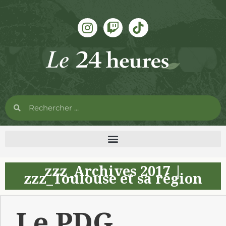
zzz_Archives 2017
|
zzz_Toulouse et sa région
Le PDG