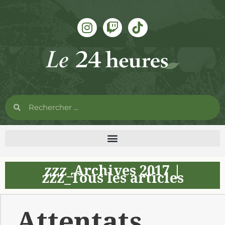
zzz_Archives 2017
|
zzz_Tous les articles
Attentats