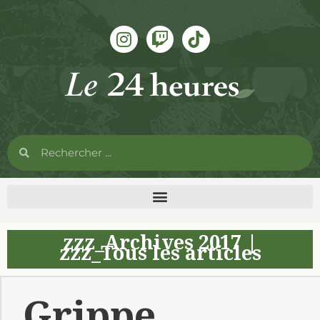
zzz_Archives 2017
|
zzz_Tous les articles
Grippe