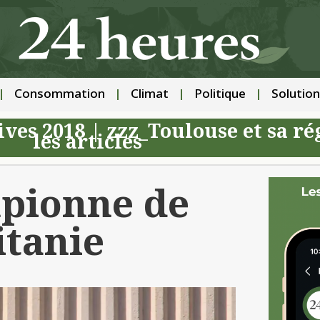
Consommation
Climat
Politique
Solution
ives 2018
|
zzz_Toulouse et sa ré
les articles
pionne de
itanie