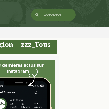
gion
|
zzz_Tous