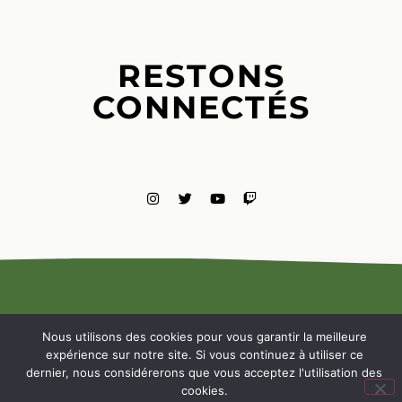
RESTONS
CONNECTÉS
MENTIONS
LÉGALES
Nous utilisons des cookies pour vous garantir la meilleure
NOUS
expérience sur notre site. Si vous continuez à utiliser ce
CONTACTE
dernier, nous considérerons que vous acceptez l'utilisation des
cookies.