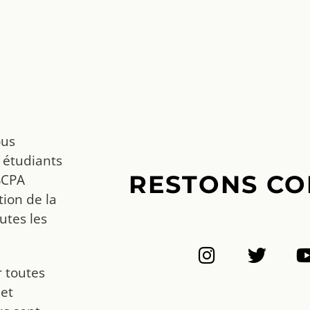
ous
 étudiants
RESTONS CO
SCPA
ion de la
utes les
r toutes
 et