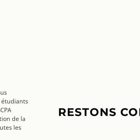
ous
 étudiants
RESTONS CO
SCPA
ion de la
utes les