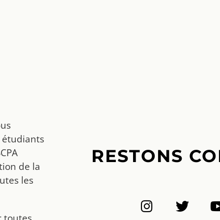
ous
 étudiants
RESTONS CO
SCPA
ion de la
utes les
r toutes