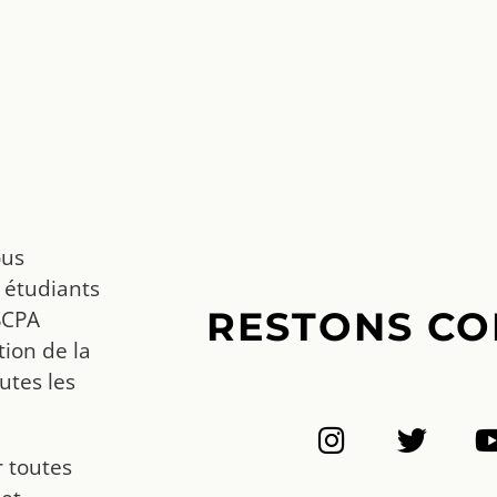
ous
 étudiants
RESTONS CO
SCPA
ion de la
utes les
r toutes