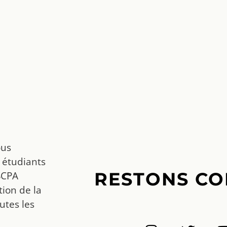
ous
 étudiants
RESTONS CO
SCPA
ion de la
utes les