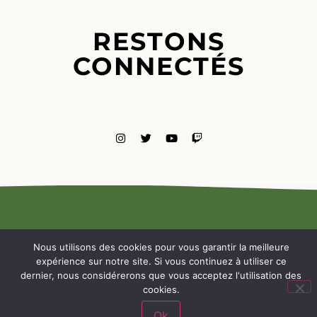
RESTONS
CONNECTÉS
MENTIONS
LÉGALES
Nous utilisons des cookies pour vous garantir la meilleure
NOUS
expérience sur notre site. Si vous continuez à utiliser ce
CONTACTE
dernier, nous considérerons que vous acceptez l'utilisation des
cookies.
Ok