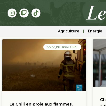
Agriculture
Énergie
ZZZZZ_INTERNATIONAL
Ch
Le Chili en proie aux flammes,
au