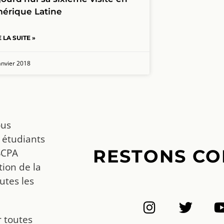
érique Latine
E LA SUITE »
anvier 2018
ous
 étudiants
RESTONS CO
SCPA
ion de la
utes les
r toutes