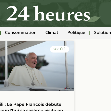
Consommation
Climat
Politique
Solution
SOCIÉTÉ
ili : Le Pape Francois débute
jourd’hui sa sixième visite en