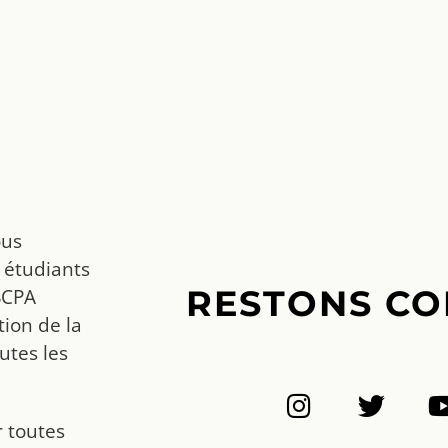
ous
 étudiants
RESTONS CO
SCPA
ion de la
utes les
r toutes