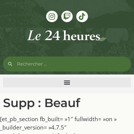
Supp : Beauf
[et_pb_section fb_built= »1″ fullwidth= »on »
_builder_version= »4.7.5″