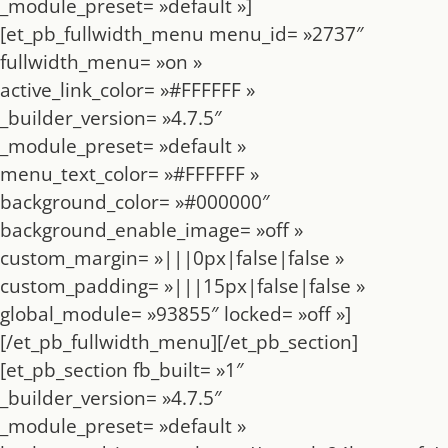
_module_preset= »default »]
[et_pb_fullwidth_menu menu_id= »2737″
fullwidth_menu= »on »
active_link_color= »#FFFFFF »
_builder_version= »4.7.5″
_module_preset= »default »
menu_text_color= »#FFFFFF »
background_color= »#000000″
background_enable_image= »off »
custom_margin= »|||0px|false|false »
custom_padding= »|||15px|false|false »
global_module= »93855″ locked= »off »]
[/et_pb_fullwidth_menu][/et_pb_section]
[et_pb_section fb_built= »1″
_builder_version= »4.7.5″
_module_preset= »default »